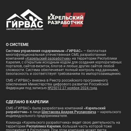
О СИСТЕМЕ
Система управления содержимым «ГИРВАС»
— бесплатная
многофункциональная отечественная CMS, разработанная
компанией
«Карельский разработчик»
на территории Республики
Карелия, с открытым исходным кодом для создания корпоративных
порталов, сайтов-визиток, блогов и любых других сайтов любой
сложности. Система обеспечивает полный контроль над данными,
безопасность и соответствует требованиям по импортозамещению.
CMS «ГИРВАС» внесена в Реестр российского программного
обеспечения Министерства цифрового развития Российской
Федерации под записью
№25012 27 ноября 2024 года
.
СДЕЛАНО В КАРЕЛИИ
CMS «ГИРВАС» была разработана компанией
«Карельский
разработчик»
в лице
Шестакова Андрея Руслановича
— карельского
индивидуального предпринимателя.
Команда «Карельского разработчика» ведет свою деятельность на
территории
Республика Карелия
, большая часть которой тоже
пролживает в Республике. При этом компания может вести