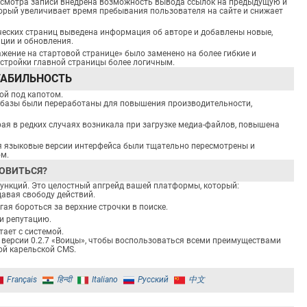
смотра записи внедрена возможность вывода ссылок на предыдущую и
торый увеличивает время пребывания пользователя на сайте и снижает
ческих страниц выведена информация об авторе и добавлены новые,
ции и обновления.
жение на стартовой странице» было заменено на более гибкие и
астройки главной страницы более логичным.
ТАБИЛЬНОСТЬ
ой под капотом.
 базы были переработаны для повышения производительности,
ая в редких случаях возникала при загрузке медиа-файлов, повышена
я языковые версии интерфейса были тщательно пересмотрены и
ом.
ОВИТЬСЯ?
функций. Это целостный апгрейд вашей платформы, который:
 давая свободу действий.
огая бороться за верхние строчки в поиске.
и репутацию.
тает с системой.
 версии 0.2.7 «Воицы», чтобы воспользоваться всеми преимуществами
ой карельской CMS.
Français
हिन्दी
Italiano
Русский
中文