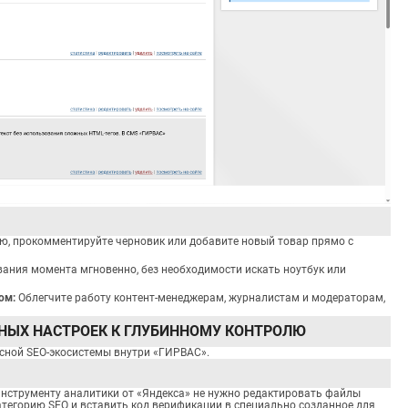
ю, прокомментируйте черновик или добавите новый товар прямо с
вания момента мгновенно, без необходимости искать ноутбук или
ом:
Облегчите работу контент-менеджерам, журналистам и модераторам,
ТНЫХ НАСТРОЕК К ГЛУБИННОМУ КОНТРОЛЮ
ксной SEO-экосистемы внутри «ГИРВАС».
нструменту аналитики от «Яндекса» не нужно редактировать файлы
атегорию SEO и вставить код верификации в специально созданное для