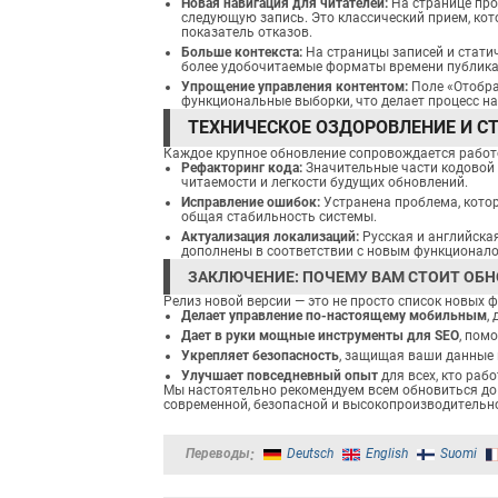
Новая навигация для читателей:
На странице про
следующую запись. Это классический прием, ко
показатель отказов.
Больше контекста:
На страницы записей и стати
более удобочитаемые форматы времени публика
Упрощение управления контентом:
Поле «Отобра
функциональные выборки, что делает процесс н
ТЕХНИЧЕСКОЕ ОЗДОРОВЛЕНИЕ И С
Каждое крупное обновление сопровождается работ
Рефакторинг кода:
Значительные части кодовой
читаемости и легкости будущих обновлений.
Исправление ошибок:
Устранена проблема, котор
общая стабильность системы.
Актуализация локализаций:
Русская и английска
дополнены в соответствии с новым функционал
ЗАКЛЮЧЕНИЕ: ПОЧЕМУ ВАМ СТОИТ ОБН
Релиз новой версии — это не просто список новых 
Делает управление по-настоящему мобильным
,
Дает в руки мощные инструменты для SEO
, пом
Укрепляет безопасность
, защищая ваши данные 
Улучшает повседневный опыт
для всех, кто рабо
Мы настоятельно рекомендуем всем обновиться до
современной, безопасной и высокопроизводительн
Переводы
Deutsch
English
Suomi