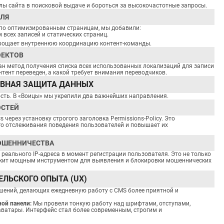
лы сайта в поисковой выдаче и бороться за высокочастотные запросы.
ЛЯ
 по оптимизированным страницам, мы добавили:
 всех записей и статических страниц.
упрощает внутреннюю координацию контент-команды.
ОЕКТОВ
н метод получения списка всех использованных локализаций для записи
нтент переведен, а какой требует внимания переводчиков.
ИВНАЯ ЗАЩИТА ДАННЫХ
ость. В «Воицы» мы укрепили два важнейших направления.
ОСТЕЙ
через установку строгого заголовка Permissions-Policy. Это
о отслеживания поведения пользователей и повышает их
МОШЕННИЧЕСТВА
еального IP-адреса в момент регистрации пользователя. Это не только
служит мощным инструментом для выявления и блокировки мошеннических
ЛЬСКОГО ОПЫТА (UX)
шений, делающих ежедневную работу с CMS более приятной и
ой панели:
Мы провели тонкую работу над шрифтами, отступами,
ватары. Интерфейс стал более современным, строгим и